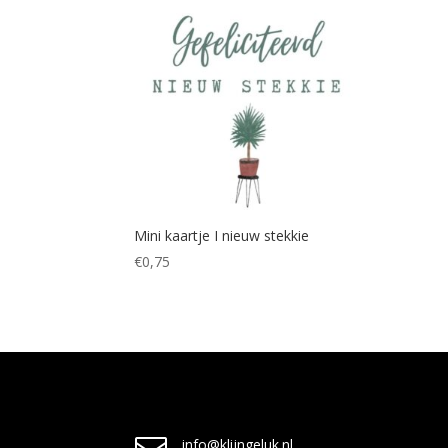
Mini kaartje I nieuw stekkie
€
0,75
info@klijngeluk.nl