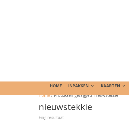
HOME
INPAKKEN
KAARTEN
Home
/ Producten getagged “nieuwstekkie”
nieuwstekkie
Enig resultaat