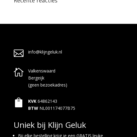
Recente reacties

info@klijngeluk.nl

Valkenswaard
Bergeijk
(geen bezoekadres)

KVK
64862143
BTW
NL001174077B75
Uniek bij Klijn Geluk
Bij elke bestelling krijg je een GRATIS leuke