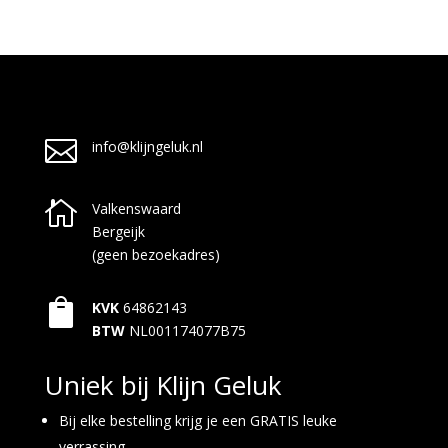

info@klijngeluk.nl

Valkenswaard
Bergeijk
(geen bezoekadres)

KVK
64862143
BTW
NL001174077B75
Uniek bij Klijn Geluk
Bij elke bestelling krijg je een GRATIS leuke
verrassing.