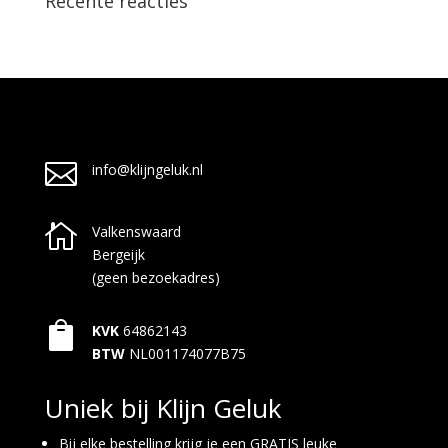
Recente reacties

info@klijngeluk.nl

Valkenswaard
Bergeijk
(geen bezoekadres)

KVK
64862143
BTW
NL001174077B75
Uniek bij Klijn Geluk
Bij elke bestelling krijg je een GRATIS leuke