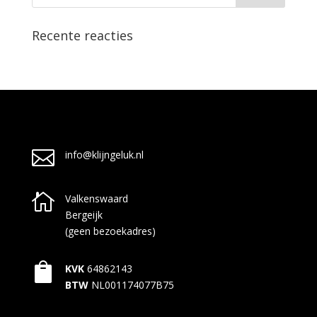
Recente reacties

info@klijngeluk.nl

Valkenswaard
Bergeijk
(geen bezoekadres)

KVK
64862143
BTW
NL001174077B75