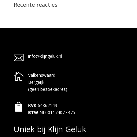
Recente reacties

info@klijngeluk.nl

Valkenswaard
Bergeijk
(geen bezoekadres)

KVK
64862143
BTW
NL001174077B75
Uniek bij Klijn Geluk