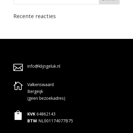
Recente reacties

info@klijngeluk.nl

Valkenswaard
Bergeijk
(geen bezoekadres)

KVK
64862143
BTW
NL001174077B75