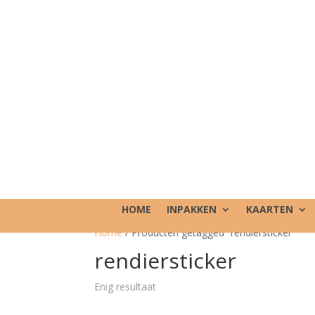
HOME
INPAKKEN
KAARTEN
Home
/ Producten getagged “rendiersticker”
rendiersticker
Enig resultaat