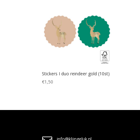
Stickers I duo reindeer gold (10st)
€
1,50
info@klijngeluk.nl