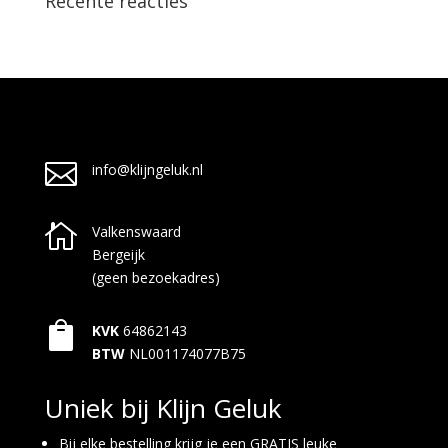
Recente reacties

info@klijngeluk.nl

Valkenswaard
Bergeijk
(geen bezoekadres)

KVK
64862143
BTW
NL001174077B75
Uniek bij Klijn Geluk
Bij elke bestelling krijg je een GRATIS leuke