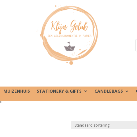
MUIZENHUIS
STATIONERY & GIFTS
CANDLEBAGS
ar”