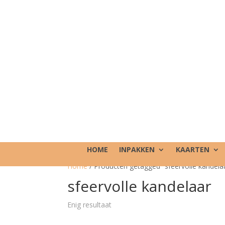
HOME
INPAKKEN
KAARTEN
Home
/ Producten getagged “sfeervolle kandela
sfeervolle kandelaar
Enig resultaat