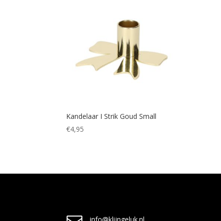
Kandelaar I Strik Goud Small
€
4,95
info@klijngeluk.nl