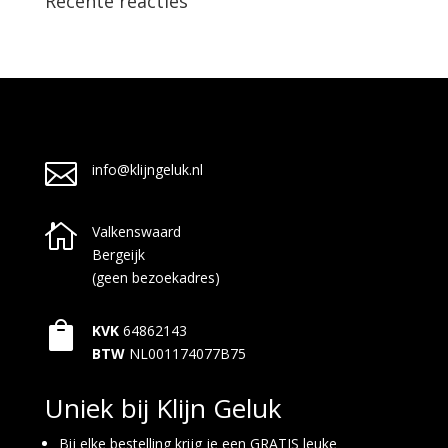
Recente reacties

info@klijngeluk.nl

Valkenswaard
Bergeijk
(geen bezoekadres)

KVK
64862143
BTW
NL001174077B75
Uniek bij Klijn Geluk
Bij elke bestelling krijg je een GRATIS leuke