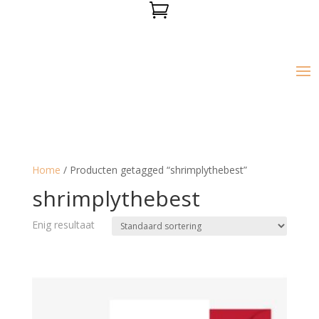

Home
/ Producten getagged “shrimplythebest”
shrimplythebest
Enig resultaat