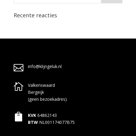
Recente reacties

info@klijngeluk.nl

Valkenswaard
Bergeijk
(geen bezoekadres)

KVK
64862143
BTW
NL001174077B75