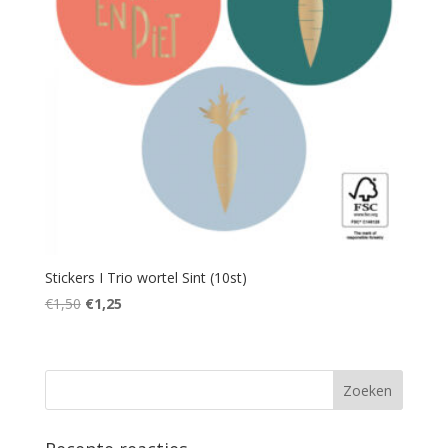
Stickers I Trio wortel Sint (10st)
Oorspronkelijke
Huidige
€
1,50
€
1,25
prijs
prijs
was:
is:
€1,50.
€1,25.