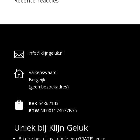
Recente reacties

info@klijngeluk.nl

Valkenswaard
Bergeijk
(geen bezoekadres)

KVK
64862143
BTW
NL001174077B75
Uniek bij Klijn Geluk
Bij elke bestelling krijg je een GRATIS leuke