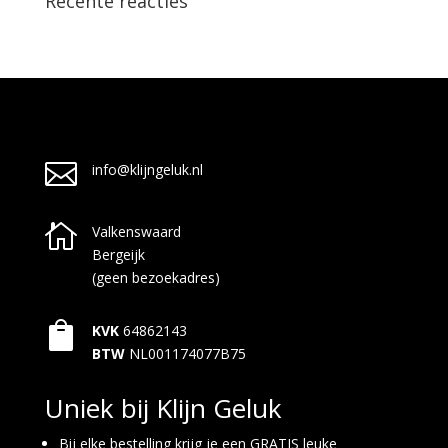
Recente reacties

info@klijngeluk.nl

Valkenswaard
Bergeijk
(geen bezoekadres)

KVK
64862143
BTW
NL001174077B75
Uniek bij Klijn Geluk
Bij elke bestelling krijg je een GRATIS leuke