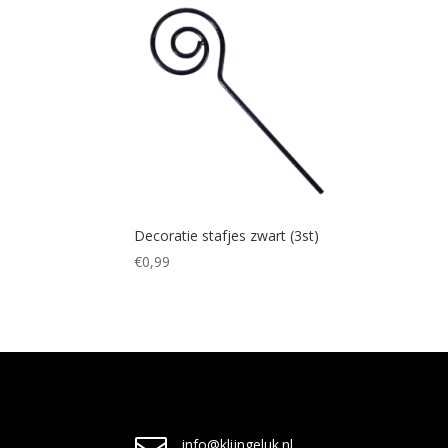
Decoratie stafjes zwart (3st)
€
0,99
info@klijngeluk.nl