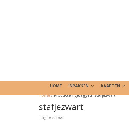
HOME
INPAKKEN
KAARTEN
Home
/ Producten getagged “stafjezwart”
stafjezwart
Enig resultaat