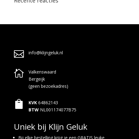
Recente reacties

info@klijngeluk.nl

Valkenswaard
Bergeijk
(geen bezoekadres)

KVK
64862143
BTW
NL001174077B75
Uniek bij Klijn Geluk
Bij elke bestelling krijg je een GRATIS leuke