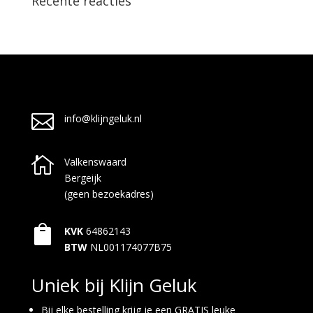
Recente reacties

info@klijngeluk.nl

Valkenswaard
Bergeijk
(geen bezoekadres)

KVK
64862143
BTW
NL001174077B75
Uniek bij Klijn Geluk
Bij elke bestelling krijg je een GRATIS leuke