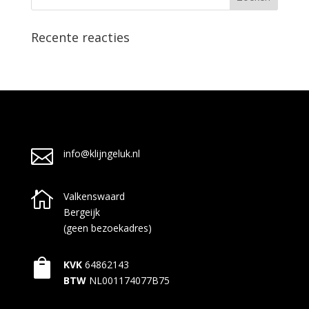
Recente reacties

info@klijngeluk.nl

Valkenswaard
Bergeijk
(geen bezoekadres)

KVK
64862143
BTW
NL001174077B75