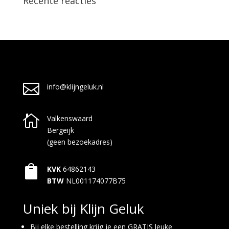
Recente reacties

info@klijngeluk.nl

Valkenswaard
Bergeijk
(geen bezoekadres)

KVK
64862143
BTW
NL001174077B75
Uniek bij Klijn Geluk
Bij elke bestelling krijg je een GRATIS leuke