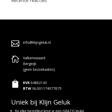
Recente reacties

info@klijngeluk.nl

Valkenswaard
Bergeijk
(geen bezoekadres)

KVK
64862143
BTW
NL001174077B75
Uniek bij Klijn Geluk
Bij elke bestelling krijg je een GRATIS leuke