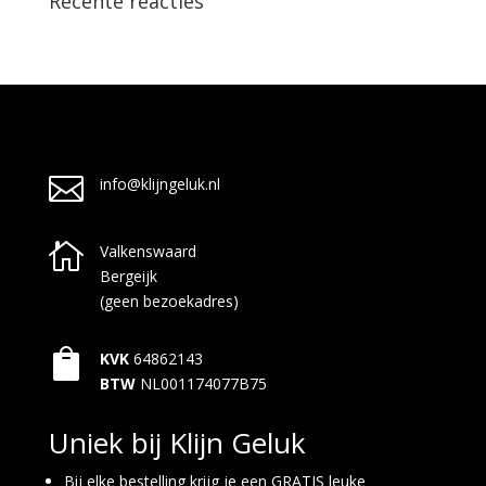
Recente reacties

info@klijngeluk.nl

Valkenswaard
Bergeijk
(geen bezoekadres)

KVK
64862143
BTW
NL001174077B75
Uniek bij Klijn Geluk
Bij elke bestelling krijg je een GRATIS leuke