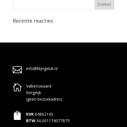
Recente reacties

info@klijngeluk.nl

Valkenswaard
Bergeijk
(geen bezoekadres)

KVK
64862143
BTW
NL001174077B75