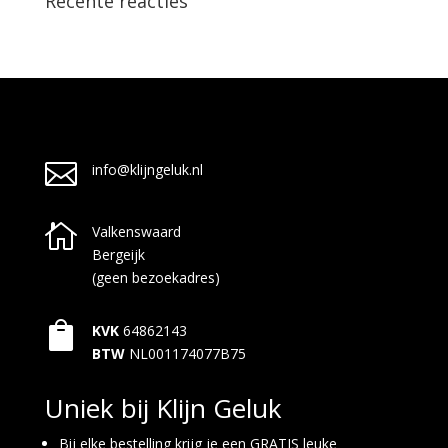
Recente reacties

info@klijngeluk.nl

Valkenswaard
Bergeijk
(geen bezoekadres)

KVK
64862143
BTW
NL001174077B75
Uniek bij Klijn Geluk
Bij elke bestelling krijg je een GRATIS leuke