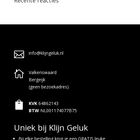
Recente reacties

info@klijngeluk.nl

Valkenswaard
Bergeijk
(geen bezoekadres)

KVK
64862143
BTW
NL001174077B75
Uniek bij Klijn Geluk
Bij elke bestelling krijg je een GRATIS leuke