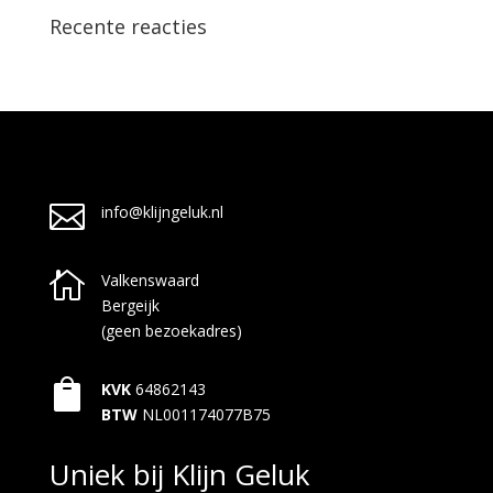
Recente reacties

info@klijngeluk.nl

Valkenswaard
Bergeijk
(geen bezoekadres)

KVK
64862143
BTW
NL001174077B75
Uniek bij Klijn Geluk