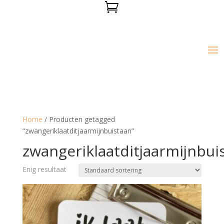

Home
/ Producten getagged
“zwangeriklaatditjaarmijnbuistaan”
zwangeriklaatditjaarmijnbui
Enig resultaat