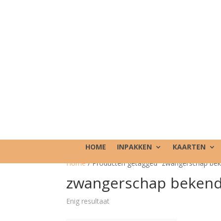
HOME
INPAKKEN
KAARTEN
Home
/ Producten getagged “zwangerschap be
zwangerschap beken
Enig resultaat