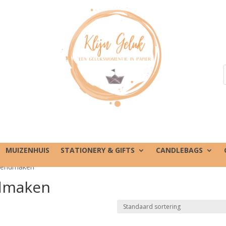
MUIZENHUIS
STATIONERY & GIFTS
CANDLEBAGS
kendmaken”
dmaken