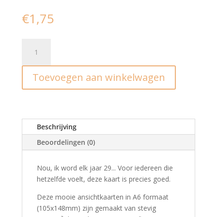
€
1,75
Ansichtkaart
I
How
Toevoegen aan winkelwagen
old
should
we
pretend
HBD
Beschrijving
aantal
Beoordelingen (0)
Nou, ik word elk jaar 29... Voor iedereen die
hetzelfde voelt, deze kaart is precies goed.
Deze mooie ansichtkaarten in A6 formaat
(105x148mm) zijn gemaakt van stevig