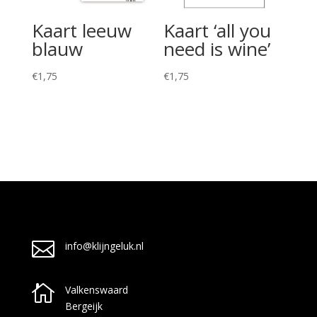
Kaart leeuw
Kaart ‘all you
blauw
need is wine’
€
1,75
€
1,75

info@klijngeluk.nl

Valkenswaard
Bergeijk