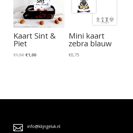
Kaart Sint &
Mini kaart
Piet
zebra blauw
Oorspronkelijke
Huidige
€
1,50
€
1,00
€
0,75
prijs
prijs
was:
is:
€1,50.
€1,00.

info@klijngeluk.nl