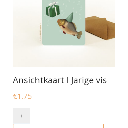
Ansichtkaart I Jarige vis
€
1,75
Ansichtkaart
I
Jarige