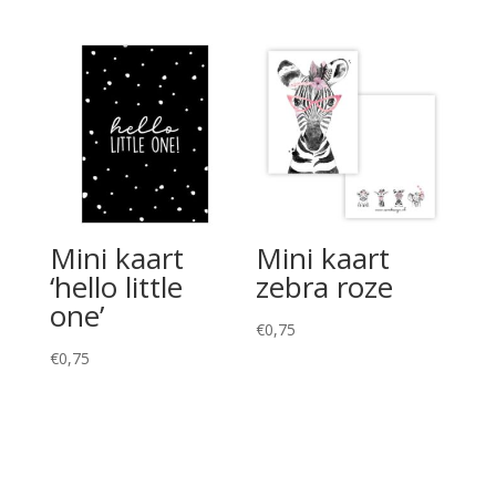
prijs
prijs
was:
is:
€1,50.
€1,00.
Mini kaart
Mini kaart
‘hello little
zebra roze
one’
€
0,75
€
0,75