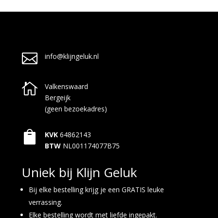

info@klijngeluk.nl

Valkenswaard
Bergeijk
(geen bezoekadres)

KVK
64862143
BTW
NL001174077B75
Uniek bij Klijn Geluk
Bij elke bestelling krijg je een GRATIS leuke
verrassing.
Elke bestelling wordt met liefde ingepakt.