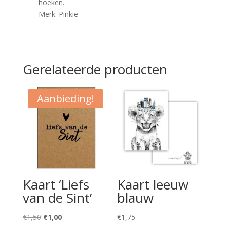
hoeken.
Merk: Pinkie
Gerelateerde producten
Aanbieding!
Kaart ‘Liefs
Kaart leeuw
van de Sint’
blauw
Oorspronkelijke
Huidige
€
1,50
€
1,00
€
1,75