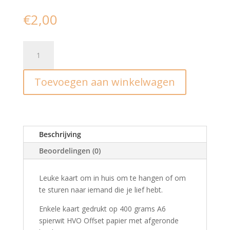
€
2,00
Ansichtkaart
I
Luf
Toevoegen aan winkelwagen
joe
long
time
aantal
Beschrijving
Beoordelingen (0)
Leuke kaart om in huis om te hangen of om
te sturen naar iemand die je lief hebt.
Enkele kaart gedrukt op 400 grams A6
spierwit HVO Offset papier met afgeronde