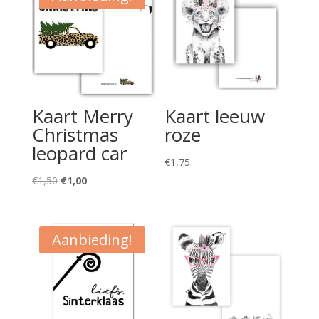
Kaart Merry
Kaart leeuw
Christmas
roze
leopard car
€
1,75
Oorspronkelijke
Huidige
€
1,50
€
1,00
prijs
prijs
was:
is:
€1,50.
€1,00.
Aanbieding!