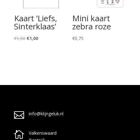
Kaart ‘Liefs,
Mini kaart
Sinterklaas’
zebra roze
Oorspronkelijke
Huidige
€
1,50
€
1,00
€
0,75
prijs
prijs
was:
is:
€1,50.
€1,00.

info@klijngeluk.nl

Valkenswaard