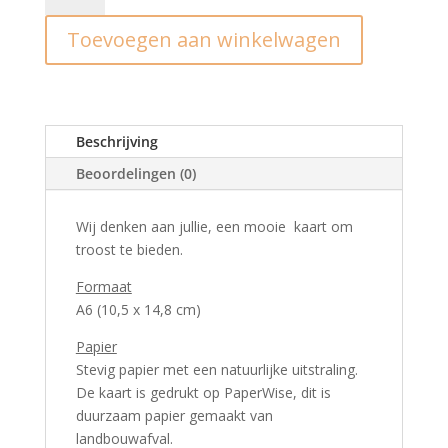
Wij
Toevoegen aan winkelwagen
denken
aan
jullie
aantal
Beschrijving
Beoordelingen (0)
Wij denken aan jullie, een mooie kaart om
troost te bieden.
Formaat
A6 (10,5 x 14,8 cm)
Papier
Stevig papier met een natuurlijke uitstraling.
De kaart is gedrukt op PaperWise, dit is
duurzaam papier gemaakt van
landbouwafval.