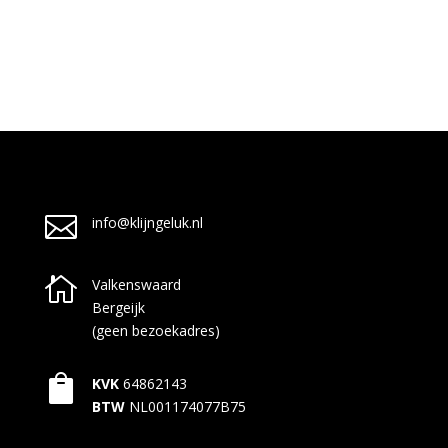

info@klijngeluk.nl

Valkenswaard
Bergeijk
(geen bezoekadres)

KVK
64862143
BTW
NL001174077B75