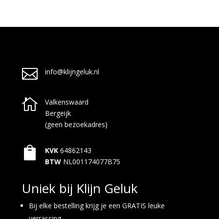

info@klijngeluk.nl

Valkenswaard
Bergeijk
(geen bezoekadres)

KVK
64862143
BTW
NL001174077B75
Uniek bij Klijn Geluk
Bij elke bestelling krijg je een GRATIS leuke
verrassing.