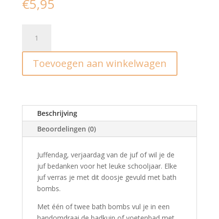
€
5,95
Bath
bombs
I
Toevoegen aan winkelwagen
juf
aantal
Beschrijving
Beoordelingen (0)
Juffendag, verjaardag van de juf of wil je de
juf bedanken voor het leuke schooljaar. Elke
juf verras je met dit doosje gevuld met bath
bombs.
Met één of twee bath bombs vul je in een
handomdraai de badkuip of voetenbad met