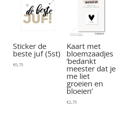
Sticker de
Kaart met
beste juf (5st)
bloemzaadjes
‘bedankt
€
0,75
meester dat je
me liet
groeien en
bloeien’
€
2,75