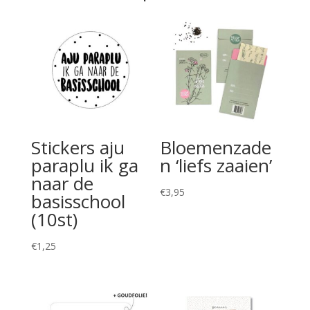
Stickers aju
Bloemenzade
paraplu ik ga
n ‘liefs zaaien’
naar de
€
3,95
basisschool
(10st)
€
1,25