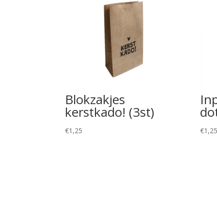
Blokzakjes
In
kerstkado! (3st)
do
€
1,25
€
1,2