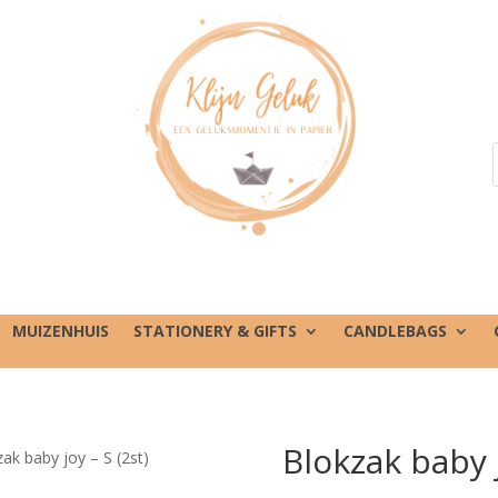
MUIZENHUIS
STATIONERY & GIFTS
CANDLEBAGS
Blokzak baby j
ak baby joy – S (2st)