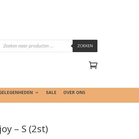
Producten
zoeken
ZOEKEN

GELEGENHEDEN
SALE
OVER ONS
oy – S (2st)