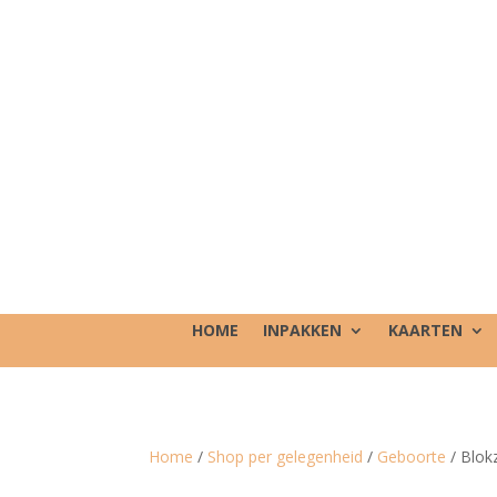
HOME
INPAKKEN
KAARTEN
Home
/
Shop per gelegenheid
/
Geboorte
/ Blokz