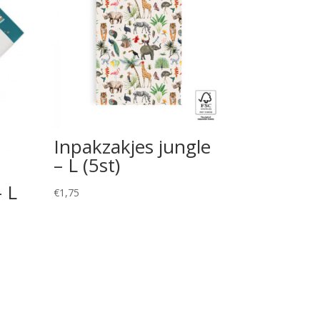
Inpakzakjes jungle
– L (5st)
– L
€
1,75