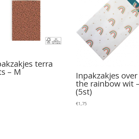
pakzakjes terra
ts – M
Inpakzakjes over
the rainbow wit 
5
(5st)
€
1,75