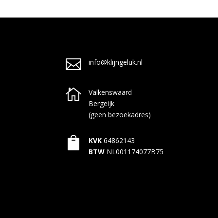

info@klijngeluk.nl

Valkenswaard
Bergeijk
(geen bezoekadres)

KVK
64862143
BTW
NL001174077B75