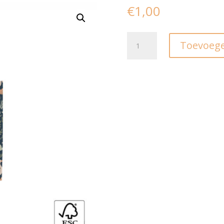
€
1,00
Blokzak
Toevoege
baby
joy
-
S
(2st)
aantal