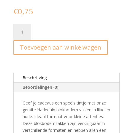
€
0,75
Blokzak
harlekijn
lila
Toevoegen aan winkelwagen
-
S
(2st)
aantal
Beschrijving
Beoordelingen (0)
Geef je cadeaus een speels tintje met onze
geruite Harlequin blokbodemzakken in lilac en
nude. Ideaal formaat voor kleine attenties.
Deze blokbodemzakken zijn verkrijgbaar in
verschillende formaten en hebben allen een