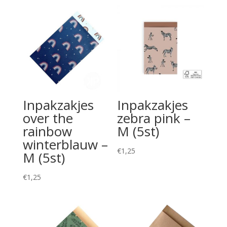
Inpakzakjes
Inpakzakjes
over the
zebra pink –
rainbow
M (5st)
winterblauw –
€
1,25
M (5st)
€
1,25