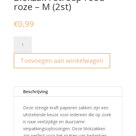
roze – M (2st)
€
0,99
Blokzak
I
streep
Toevoegen aan winkelwagen
rood
roze
-
M
(2st)
Beschrijving
aantal
Deze stevige kraft papieren zakken zijn een
uitstekende keuze voor iedereen die op zoek
is naar veelzijdige en duurzame
verpakkingsoplossingen. Deze blokzakken
zijn perfect voor het maken van bedankjes,