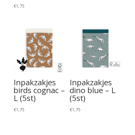
€
1,75
Inpakzakjes
Inpakzakjes
birds cognac –
dino blue – L
L (5st)
(5st)
€
1,75
€
1,75