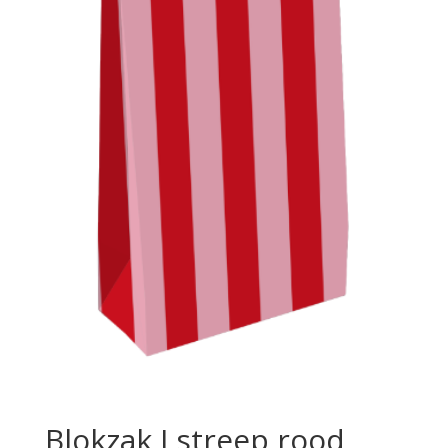
Blokzak I streep rood