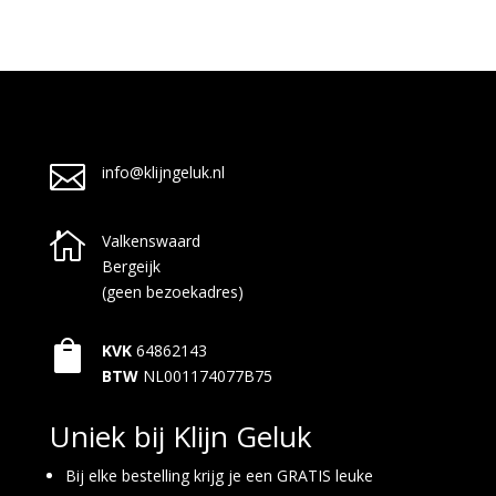

info@klijngeluk.nl

Valkenswaard
Bergeijk
(geen bezoekadres)

KVK
64862143
BTW
NL001174077B75
Uniek bij Klijn Geluk
Bij elke bestelling krijg je een GRATIS leuke