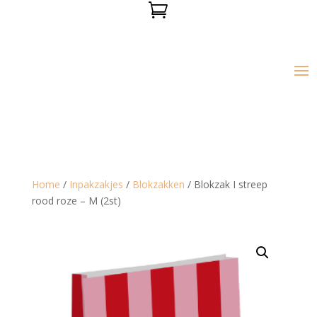

Home
/
Inpakzakjes
/
Blokzakken
/ Blokzak I streep
rood roze – M (2st)