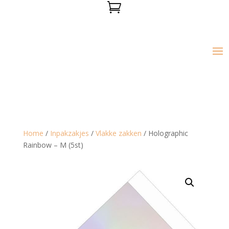

Home
/
Inpakzakjes
/
Vlakke zakken
/ Holographic
Rainbow – M (5st)