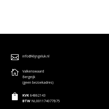

info@klijngeluk.nl

Valkenswaard
Bergeijk
(geen bezoekadres)

KVK
64862143
BTW
NL001174077B75