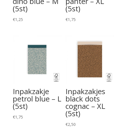
dino blue – M
panter – XL
(5st)
(5st)
€
1,25
€
1,75
Inpakzakje
Inpakzakjes
petrol blue – L
black dots
(5st)
cognac – XL
(5st)
€
1,75
€
2,50