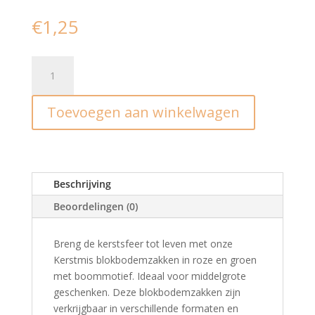
€
1,25
Blokzak
pink
xmas
Toevoegen aan winkelwagen
tree
-
L
(2st)
aantal
Beschrijving
Beoordelingen (0)
Breng de kerstsfeer tot leven met onze
Kerstmis blokbodemzakken in roze en groen
met boommotief. Ideaal voor middelgrote
geschenken. Deze blokbodemzakken zijn
verkrijgbaar in verschillende formaten en