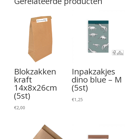
Gerelateerde producten
Blokzakken
Inpakzakjes
kraft
dino blue – M
14x8x26cm
(5st)
(5st)
€
1,25
€
2,00