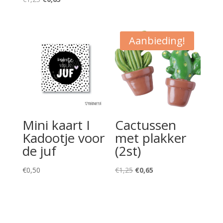
prijs
prijs
was:
is:
€1,25.
€0,65.
Aanbieding!
Mini kaart I
Cactussen
Kadootje voor
met plakker
de juf
(2st)
Oorspronkelijke
Huidige
€
0,50
€
1,25
€
0,65
prijs
prijs
was:
is:
€1,25.
€0,65.