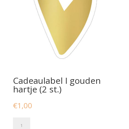
Cadeaulabel I gouden
hartje (2 st.)
€
1,00
Cadeaulabel
I