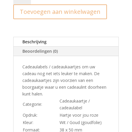
gouden
Toevoegen aan winkelwagen
hartje
(2
st.)
aantal
Beschrijving
Beoordelingen (0)
Cadeaulabels / cadeaukaartjes om uw
cadeau nog net iets leuker te maken. De
cadeaukaartjes zijn voorzien van een
boorgaatje waar u een cadeaulint doorheen
kunt halen.
Cadeaukaartje /
Categorie:
cadeaulabel
Opdruk:
Hartje voor jou roze
Kleur:
Wit / Goud (goudfolie)
Formaat:
38 x 50 mm