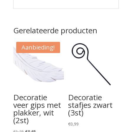
Gerelateerde producten
Aanbieding!
Decoratie
Decoratie
veer gips met
stafjes zwart
plakker, wit
(3st)
(2st)
€
0,99
Oorspronkelijke
Huidige
€
1,25
€
0,65