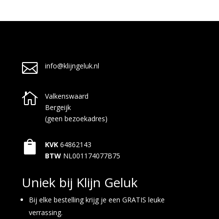

info@klijngeluk.nl

Valkenswaard
Bergeijk
(geen bezoekadres)

KVK
64862143
BTW
NL001174077B75
Uniek bij Klijn Geluk
Bij elke bestelling krijg je een GRATIS leuke
verrassing.