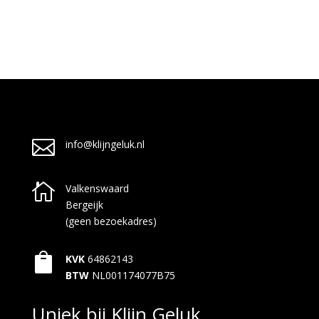

info@klijngeluk.nl

Valkenswaard
Bergeijk
(geen bezoekadres)

KVK
64862143
BTW
NL001174077B75
Uniek bij Klijn Geluk