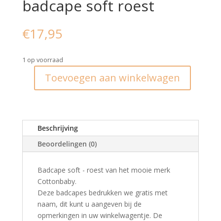
badcape soft roest
€
17,95
1 op voorraad
Toevoegen aan winkelwagen
Cottonbaby
l
gepersonaliseerde
badcape
Beschrijving
soft
roest
Beoordelingen (0)
aantal
Badcape soft - roest van het mooie merk
Cottonbaby.
Deze badcapes bedrukken we gratis met
naam, dit kunt u aangeven bij de
opmerkingen in uw winkelwagentje. De