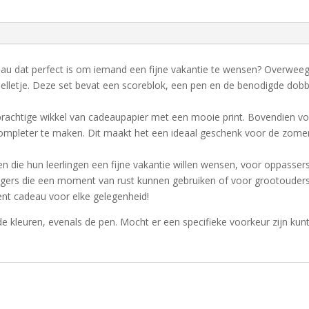
eau dat perfect is om iemand een fijne vakantie te wensen? Overwee
lletje. Deze set bevat een scoreblok, een pen en de benodigde dobbe
rachtige wikkel van cadeaupapier met een mooie print. Bovendien vo
ompleter te maken. Dit maakt het een ideaal geschenk voor de zomerv
n die hun leerlingen een fijne vakantie willen wensen, voor oppasser
eizigers die een moment van rust kunnen gebruiken of voor grootouder
tent cadeau voor elke gelegenheid!
lende kleuren, evenals de pen. Mocht er een specifieke voorkeur zijn kun