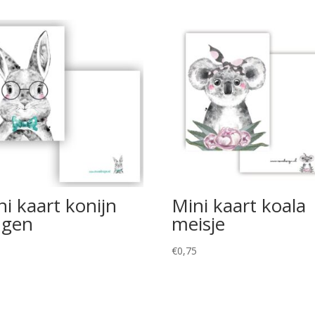
ni kaart konijn
Mini kaart koala
ngen
meisje
5
€
0,75