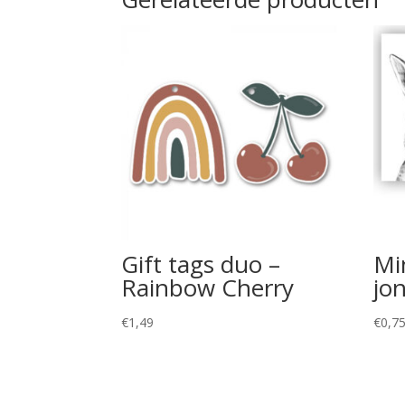
Gift tags duo –
Mi
Rainbow Cherry
jo
€
1,49
€
0,7