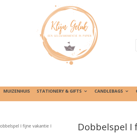
MUIZENHUIS
STATIONERY & GIFTS
CANDLEBAGS
Dobbelspel I f
obbelspel I fijne vakantie I