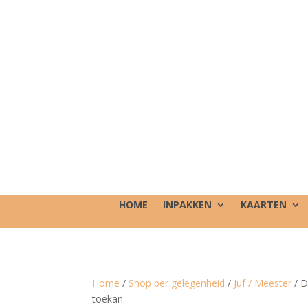
HOME
INPAKKEN
KAARTEN
Home
/
Shop per gelegenheid
/
Juf / Meester
/ D
toekan