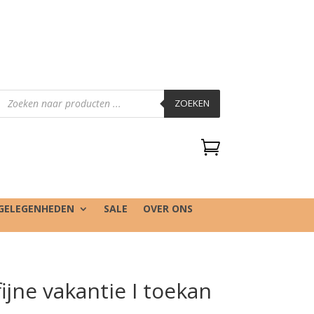
Producten
zoeken
ZOEKEN

GELEGENHEDEN
SALE
OVER ONS
ijne vakantie I toekan