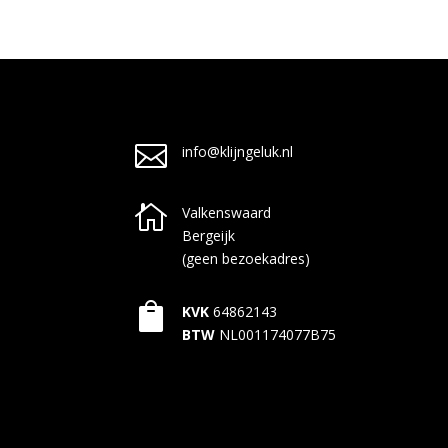

info@klijngeluk.nl

Valkenswaard
Bergeijk
(geen bezoekadres)

KVK
64862143
BTW
NL001174077B75