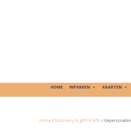
HOME
INPAKKEN
KAARTEN
Home
/
Stationery & gifts
/
Gifts
/ Gepersonalisee