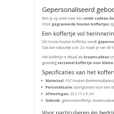
Gepersonaliseerd geboo
Ben je op zoek naar een
uniek cadeau da
Onze
gegraveerde houten koffertjes
zi
Een koffertje vol herinneri
Dit mooie houten koffertje wordt
geperso
Dat kan natuurlijk ook. Zo maak je van dit k
Het koffertje is ideaal als
kraamcadeau
om
geweldig
verzamel koffertje voor klein
Specificaties van het koffer
Materiaal:
FSC-houten (berkenmultiplex
Personalisatie:
lasergravure voor een s
Afmetingen:
23 x 17 x 9 cm
Gebruik:
geboortekoffertje, kraamcadeau
Voor particulieren én bedri