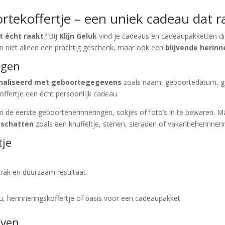
rtekoffertje – een uniek cadeau dat r
t écht raakt
? Bij
Klijn Geluk
vind je cadeaus en cadeaupakketten di
jn niet alleen een prachtig geschenk, maar ook een
blijvende herinn
ngen
naliseerd met geboortegegevens
zoals naam, geboortedatum, gew
offertje een écht persoonlijk cadeau.
 de eerste geboorteherinneringen, sokjes of foto’s in te bewaren. Ma
e schatten
zoals een knuffeltje, stenen, sieraden of vakantieherinneri
tje
)
trak en duurzaam resultaat
, herinneringskoffertje of basis voor een cadeaupakket
jven