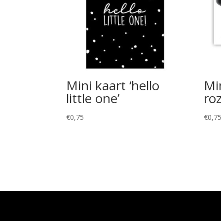
Mini kaart ‘hello
Mi
little one’
ro
€
0,75
€
0,7