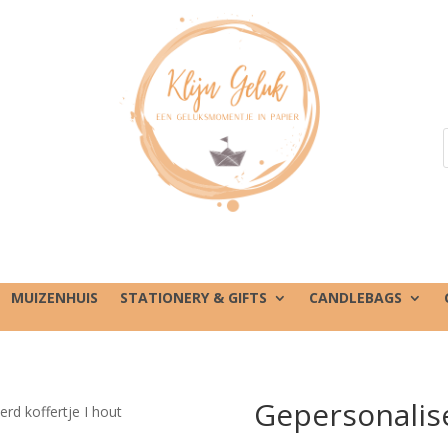
MUIZENHUIS
STATIONERY & GIFTS
CANDLEBAGS
Gepersonalise
rd koffertje I hout