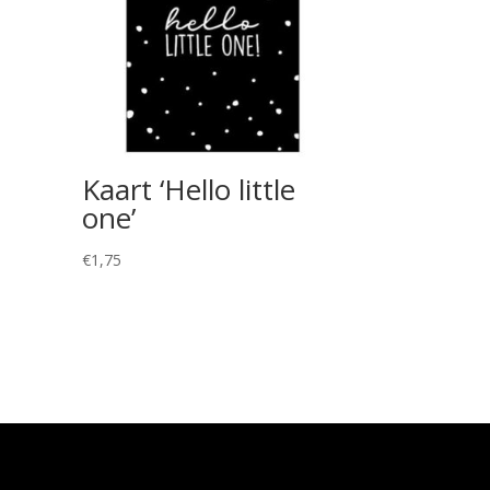
Kaart ‘Hello little
one’
€
1,75