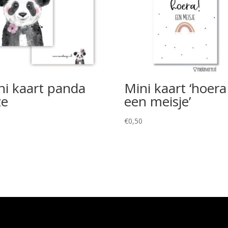
ni kaart panda
Mini kaart ‘hoera
ze
een meisje’
5
€
0,50