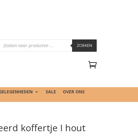
Producten
zoeken
ZOEKEN

GELEGENHEDEN
SALE
OVER ONS
erd koffertje I hout