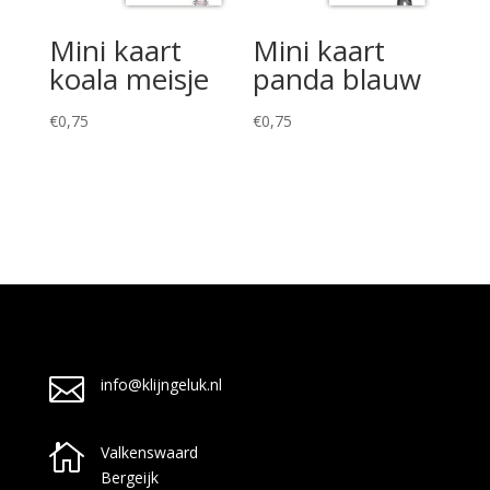
Mini kaart
Mini kaart
koala meisje
panda blauw
€
0,75
€
0,75

info@klijngeluk.nl

Valkenswaard
Bergeijk