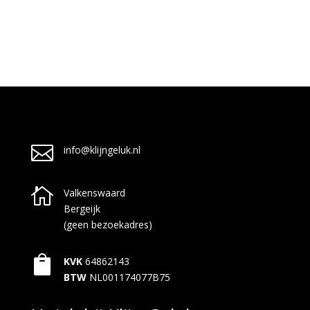

info@klijngeluk.nl

Valkenswaard
Bergeijk
(geen bezoekadres)

KVK
64862143
BTW
NL001174077B75