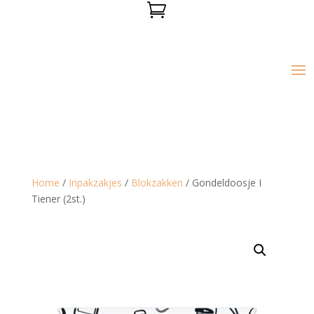

Home
/
Inpakzakjes
/
Blokzakken
/ Gondeldoosje I
Tiener (2st.)