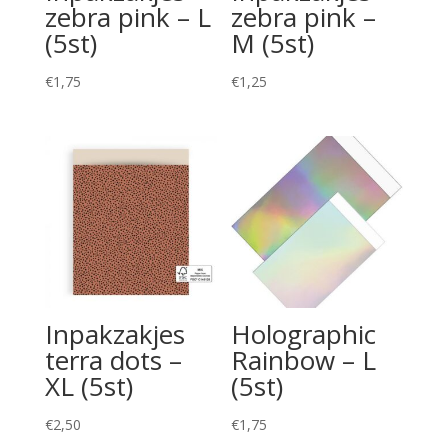
zebra pink – L
zebra pink –
(5st)
M (5st)
€
1,75
€
1,25
Inpakzakjes
Holographic
terra dots –
Rainbow – L
XL (5st)
(5st)
€
2,50
€
1,75