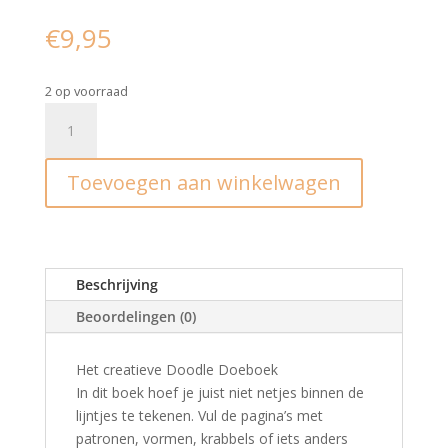
€
9,95
2 op voorraad
Het
creatieve
doodle
Toevoegen aan winkelwagen
doeboek
aantal
Beschrijving
Beoordelingen (0)
Het creatieve Doodle Doeboek
In dit boek hoef je juist niet netjes binnen de
lijntjes te tekenen. Vul de pagina’s met
patronen, vormen, krabbels of iets anders