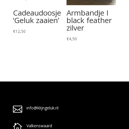
Cadeaudoosje
Armbandje I
‘Geluk zaaien’
black feather
zilver
€
12,50
€
4,50

info@klijngeluk.nl

Valkenswaard