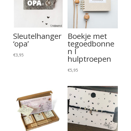
Sleutelhanger
Boekje met
‘opa’
tegoedbonne
n I
€
3,95
hulptroepen
€
5,95