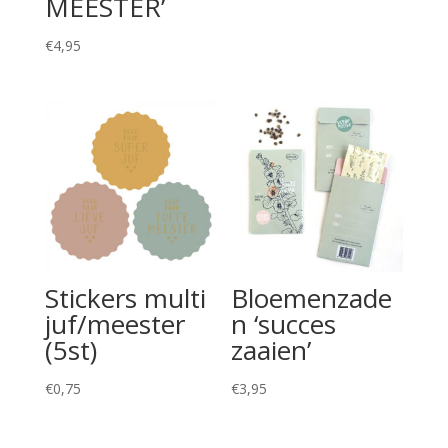
MEESTER’
€
4,95
Stickers multi
Bloemenzade
juf/meester
n ‘succes
(5st)
zaaien’
€
0,75
€
3,95