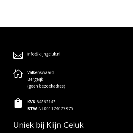

info@klijngeluk.nl

Valkenswaard
Bergeijk
(geen bezoekadres)

KVK
64862143
BTW
NL001174077B75
Uniek bij Klijn Geluk