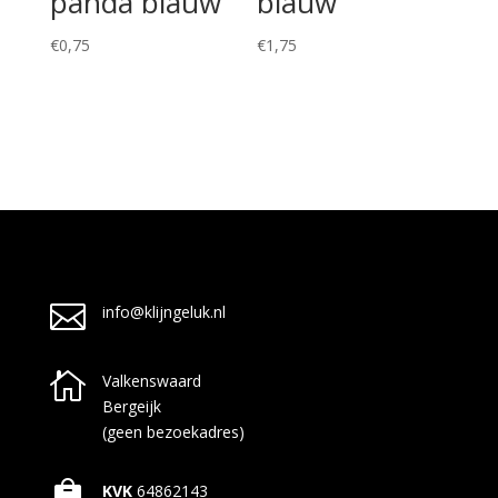
panda blauw
blauw
€
0,75
€
1,75

info@klijngeluk.nl

Valkenswaard
Bergeijk
(geen bezoekadres)

KVK
64862143