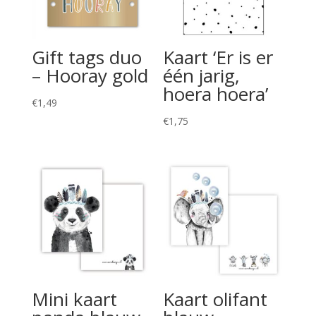
Gift tags duo
Kaart ‘Er is er
– Hooray gold
één jarig,
hoera hoera’
€
1,49
€
1,75
Mini kaart
Kaart olifant