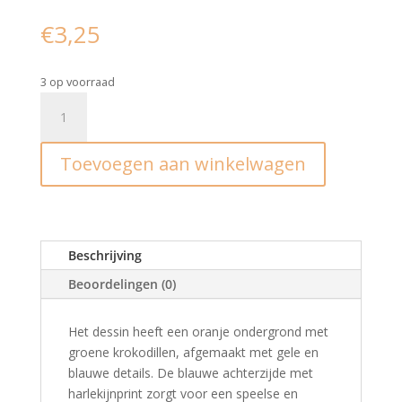
€
3,25
3 op voorraad
Inpakpapier
I
krokodil
Toevoegen aan winkelwagen
70x300cm
aantal
Beschrijving
Beoordelingen (0)
Het dessin heeft een oranje ondergrond met
groene krokodillen, afgemaakt met gele en
blauwe details. De blauwe achterzijde met
harlekijnprint zorgt voor een speelse en