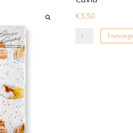
€
3,50
Inpakpapier
Toevoege
met
cadeaulabel
I
Cavia
aantal