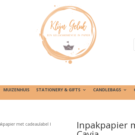
MUIZENHUIS
STATIONERY & GIFTS
CANDLEBAGS
Inpakpapier m
akpapier met cadeaulabel I
Cavia