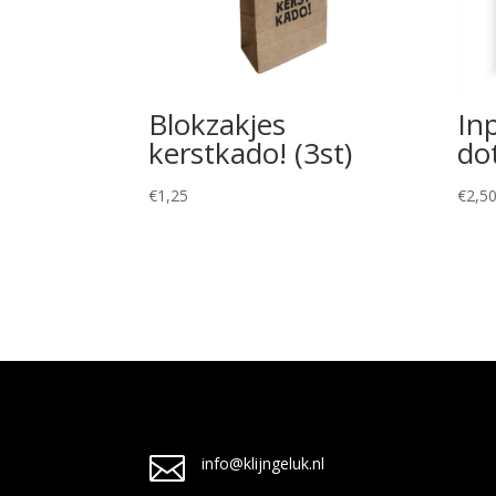
Blokzakjes
In
kerstkado! (3st)
dot
€
1,25
€
2,5

info@klijngeluk.nl