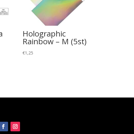
a
Holographic
Rainbow – M (5st)
€
1,25