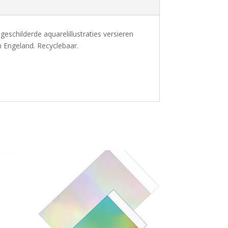
childerde aquarelillustraties versieren
in Engeland. Recyclebaar.