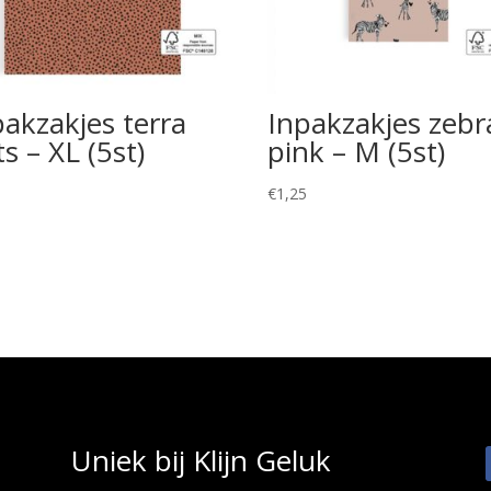
pakzakjes terra
Inpakzakjes zebr
s – XL (5st)
pink – M (5st)
0
€
1,25
Uniek bij Klijn Geluk