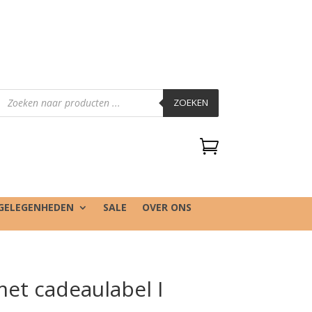
Producten
zoeken
ZOEKEN

GELEGENHEDEN
SALE
OVER ONS
et cadeaulabel I