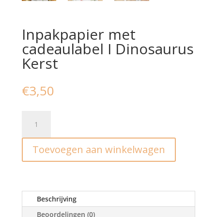
Inpakpapier met
cadeaulabel I Dinosaurus
Kerst
€
3,50
Inpakpapier
met
cadeaulabel
Toevoegen aan winkelwagen
I
Dinosaurus
Kerst
aantal
Beschrijving
Beoordelingen (0)