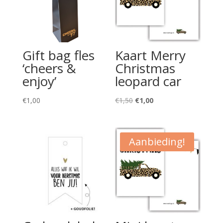
Gift bag fles
Kaart Merry
‘cheers &
Christmas
enjoy’
leopard car
Oorspronkelijke
Huidige
€
1,00
€
1,50
€
1,00
prijs
prijs
was:
is:
€1,50.
€1,00.
Aanbieding!