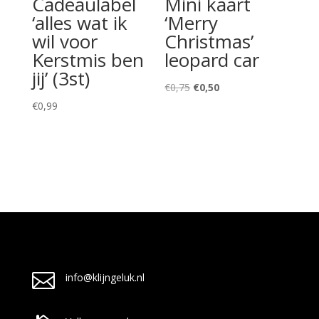
Cadeaulabel
Mini kaart
‘alles wat ik
‘Merry
wil voor
Christmas’
Kerstmis ben
leopard car
jij’ (3st)
Oorspronkelijke
Huidige
€
0,75
€
0,50
prijs
prijs
€
0,99
was:
is:
€0,75.
€0,50.

info@klijngeluk.nl