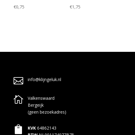
€
0,75
€
1,75

info@klijngeluk.nl

Valkenswaard
Bergeijk
(geen bezoekadres)

KVK
64862143
BTW
NL001174077B75