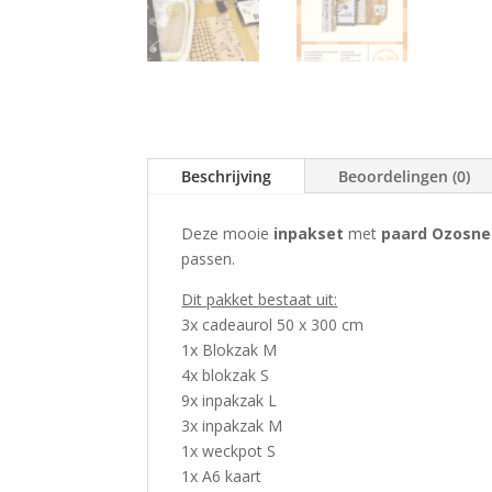
Beschrijving
Beoordelingen (0)
Deze mooie
inpakset
met
paard Ozosne
passen.
Dit pakket bestaat uit:
3x
cadeaurol 50 x 300 cm
1x
Blokzak M
4x
blokzak S
9x inpakzak L
3x
inpakzak M
1x weckpot S
1x A6 kaart