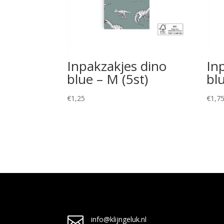
Inpakzakjes dino
In
blue – M (5st)
blu
€
1,25
€
1,7

info@klijngeluk.nl