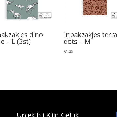
pakzakjes dino
Inpakzakjes terr
e – L (5st)
dots – M
5
€
1,25
Uniek bij Klijn Geluk