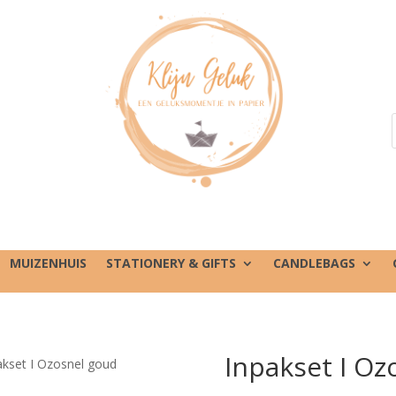
MUIZENHUIS
STATIONERY & GIFTS
CANDLEBAGS
Inpakset I Oz
akset I Ozosnel goud