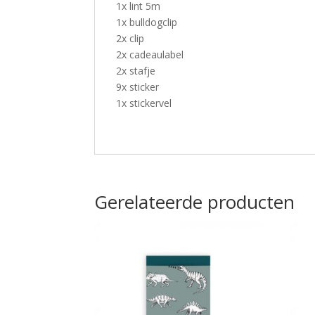
1x
lint 5m
1x
bulldogclip
2x clip
2x
cadeaulabel
2x
stafje
9x sticker
1x stickervel
Gerelateerde producten