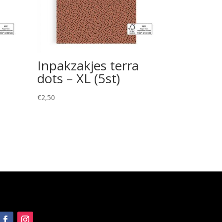
a
Inpakzakjes terra
dots – XL (5st)
€
2,50