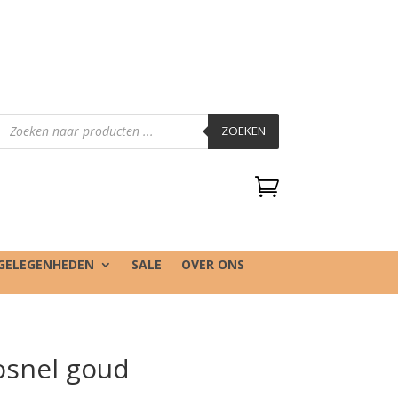
Producten
zoeken
ZOEKEN

GELEGENHEDEN
SALE
OVER ONS
osnel goud