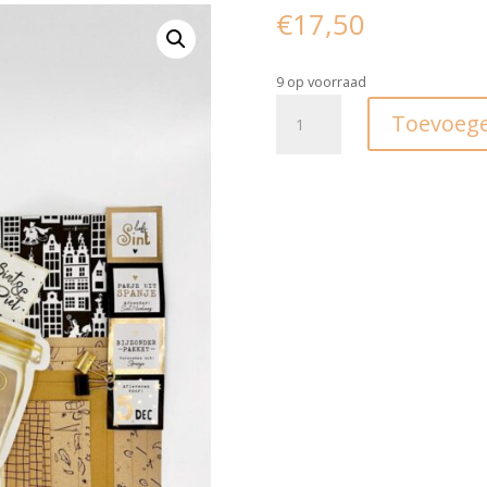
€
17,50
9 op voorraad
Inpakset
Toevoege
I
Ozosnel
goud
aantal